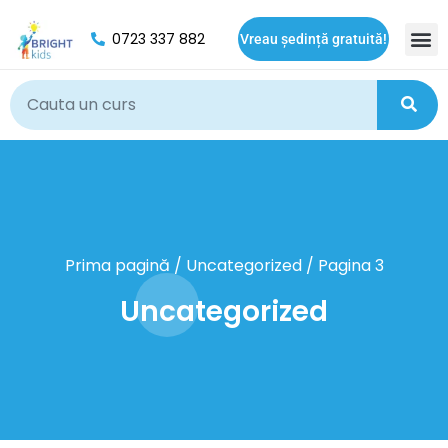
0723 337 882
Vreau ședință gratuită!
Oport
Prima pagină
/
Uncategorized
/ Pagina 3
Uncategorized