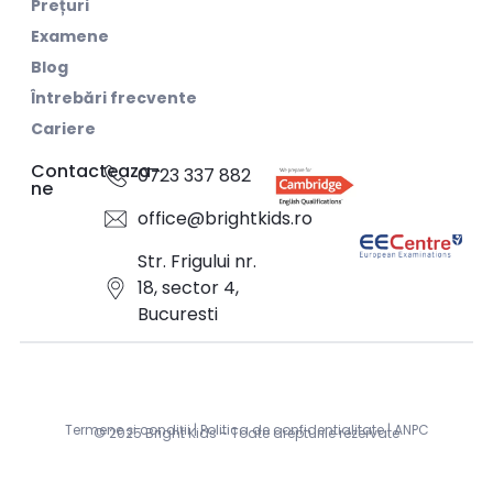
Prețuri
Examene
Blog
Întrebări frecvente
Cariere
Contacteaza-
0723 337 882
ne
office@brightkids.ro
Str. Frigului nr.
18, sector 4,
Bucuresti
Termene și condiții
|
Politica de confidentialitate
|
ANPC
© 2025 Bright Kids - Toate drepturile rezervate