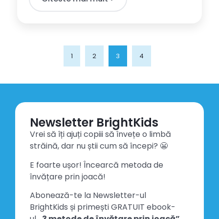
1
2
3
4
Newsletter BrightKids
Vrei să îți ajuți copiii să învețe o limbă
străină, dar nu știi cum să începi? 😬
E foarte ușor! Încearcă metoda de
învățare prin joacă!
Abonează-te la Newsletter-ul
BrightKids și primești GRATUIT ebook-
ul
„3 metode de învățare prin joacă”.