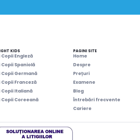
IGHT KIDS
PAGINI SITE
 Copii Engleză
Home
 Copii Spaniolă
Despre
i Copii Germană
Prețuri
 Copii Franceză
Examene
 Copii Italiană
Blog
i Copii Coreeană
Întrebări frecvente
Cariere