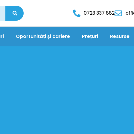
0723 337 882
off
ri
Oportunități și cariere
Prețuri
Resurse