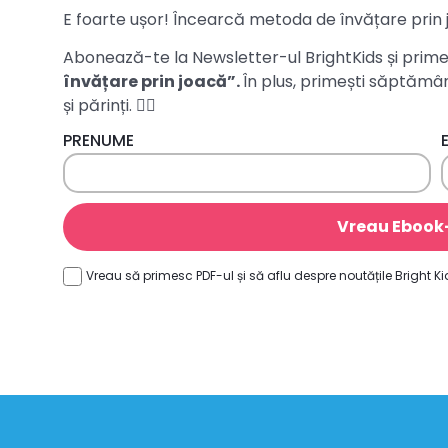
E foarte ușor! Încearcă metoda de învățare prin 
Abonează-te la Newsletter-ul BrightKids și pri
învățare prin joacă”.
În plus, primești săptămâ
și părinți. 👍🏻
PRENUME
Vreau Ebook-
Vreau să primesc PDF-ul și să aflu despre noutățile Bright Ki