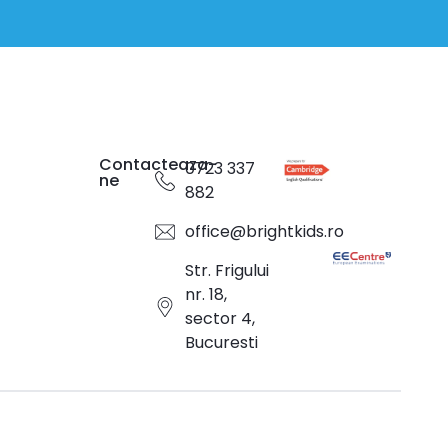
Contacteaza-
0723 337
ne
882
office@brightkids.ro
Str. Frigului
nr. 18,
sector 4,
Bucuresti