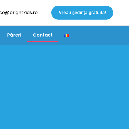
ice@brightkids.ro
Vreau ședință gratuită!
Păreri
Contact