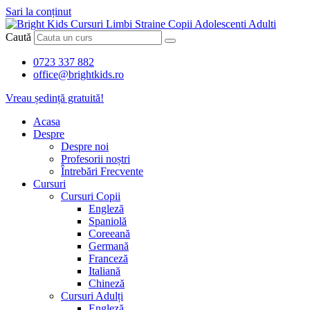
Sari la conținut
Caută
0723 337 882
office@brightkids.ro
Vreau ședință gratuită!
Acasa
Despre
Despre noi
Profesorii noștri
Întrebări Frecvente
Cursuri
Cursuri Copii
Engleză
Spaniolă
Coreeană
Germană
Franceză
Italiană
Chineză
Cursuri Adulți
Engleză