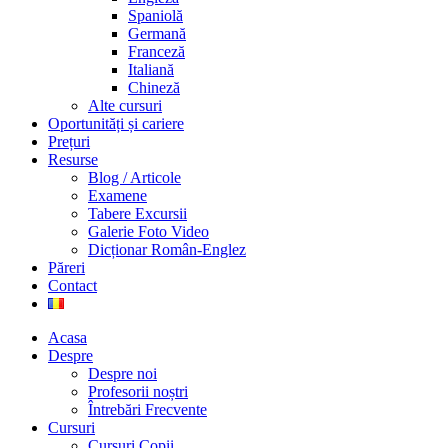
Spaniolă
Germană
Franceză
Italiană
Chineză
Alte cursuri
Oportunități și cariere
Prețuri
Resurse
Blog / Articole
Examene
Tabere Excursii
Galerie Foto Video
Dicționar Român-Englez
Păreri
Contact
Acasa
Despre
Despre noi
Profesorii noștri
Întrebări Frecvente
Cursuri
Cursuri Copii