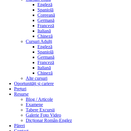
Engleză
Spaniolă
Coreeană
Germană
Franceză
Italiană
Chineză
Cursuri Adulți
Engleză
Spaniolă
Germană
Franceză
Italiană
Chineză
Alte cursuri
Oportunități și cariere
Prețuri
Resurse
Blog / Articole
Examene
Tabere Excursii
Galerie Foto Video
Dicționar Român-Englez
Păreri
Contact