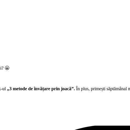
pi? 😬
k-ul
„3 metode de învățare prin joacă”.
În plus, primești săptămânal ma