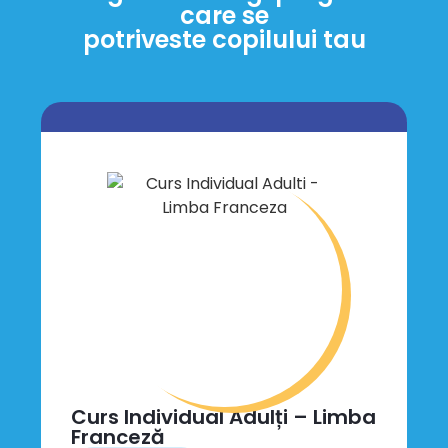
care se
potriveste copilului tau
Curs Individual Adulți – Limba
Franceză