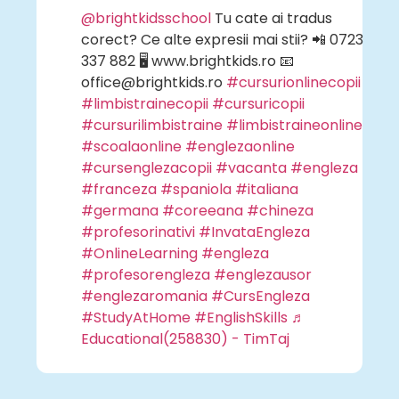
@brightkidsschool
Tu cate ai tradus
corect? Ce alte expresii mai stii? 📲 0723
337 882 🖥 www.brightkids.ro 📧
office@brightkids.ro
#cursurionlinecopii
#limbistrainecopii
#cursuricopii
#cursurilimbistraine
#limbistraineonline
#scoalaonline
#englezaonline
#cursenglezacopii
#vacanta
#engleza
#franceza
#spaniola
#italiana
#germana
#coreeana
#chineza
#profesorinativi
#InvataEngleza
#OnlineLearning
#engleza
#profesorengleza
#englezausor
#englezaromania
#CursEngleza
#StudyAtHome
#EnglishSkills
♬
Educational(258830) - TimTaj