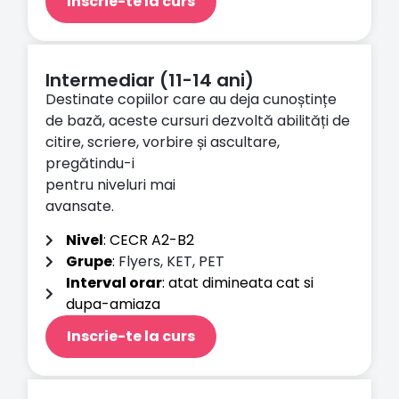
Inscrie-te la curs
Intermediar (11-14 ani)
Destinate copiilor care au deja cunoștințe
de bază, aceste cursuri dezvoltă abilități de
citire, scriere, vorbire și ascultare,
pregătindu-i
pentru niveluri mai
avansate.
Nivel
: CECR A2-B2
Grupe
:
Flyers, KET, PET
Interval orar
: atat dimineata cat si
dupa-amiaza
Inscrie-te la curs