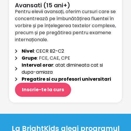
Avansati (15 ani+)
Pentru elevii avansați, oferim cursuri care se
concentrează pe îmbunătățirea fluentei în
vorbire și pe înțelegerea textelor complexe,
precum și pe pregătirea pentru examene
internaționale.
Nivel
: CECR B2-C2
Grupe
:
FCE, CAE, CPE
Interval orar
: atat dimineata cat si
dupa-amiaza
Pregatire si cu profesori universitari
Inscrie-te la curs
La BrightKids alegi programul