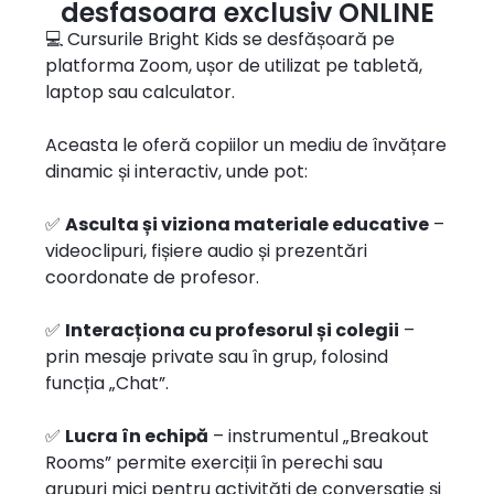
desfasoara exclusiv ONLINE
💻 Cursurile Bright Kids se desfășoară pe
platforma Zoom, ușor de utilizat pe tabletă,
laptop sau calculator.
Aceasta le oferă copiilor un mediu de învățare
dinamic și interactiv, unde pot:
✅
Asculta și viziona materiale educative
–
videoclipuri, fișiere audio și prezentări
coordonate de profesor.
✅
Interacționa cu profesorul și colegii
–
prin mesaje private sau în grup, folosind
funcția „Chat”.
✅
Lucra în echipă
– instrumentul „Breakout
Rooms” permite exerciții în perechi sau
grupuri mici pentru activități de conversație și