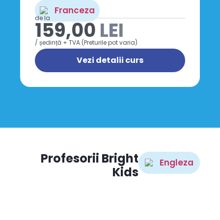
Franceza
de la
159,00
LEI
/ ședință + TVA (Preturile pot varia)
Vezi detalii curs
Profesorii Bright
Engleza
Kids