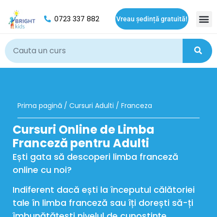
0723 337 882
Vreau ședință gratuită!
Oport
Prima pagină
/
Cursuri Adulti
/ Franceza
Cursuri Online de Limba
Franceză pentru Adulti
Ești gata să descoperi limba franceză
online cu noi?
Indiferent dacă ești la începutul călătoriei
tale în limba franceză sau îți dorești să-ți
îmbunătățești nivelul de cunoștințe,