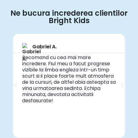
Ne bucura increderea clientilor
Bright Kids
Gabriel A.
Recomand cu cea mai mare
U
incredere. Fiul meu a facut progrese
p
vizibile la limba engleza intr-un timp
î
scurt si ii place foarte mult atmosfera
ș
de la cursuri, de altfel abia asteapta sa
î
vina urmatoarea sedinta. Echipa
c
minunata, devotata activitatii
r
desfasurate!
p
p
a
c
c