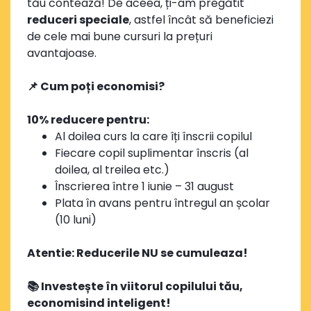
tău contează! De aceea, ți-am pregătit
reduceri speciale
, astfel încât să beneficiezi
de cele mai bune cursuri la prețuri
avantajoase.
📌 Cum poți economisi?
10% reducere pentru:
Al doilea curs la care îți înscrii copilul
Fiecare copil suplimentar înscris (al
doilea, al treilea etc.)
Înscrierea între 1 iunie – 31 august
Plata în avans pentru întregul an școlar
(10 luni)
Atentie: Reducerile NU se cumuleaza!
📚 Investește în viitorul copilului tău,
economisind inteligent!