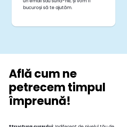
un email sau sună-ne, și vom fi
bucuroși să te ajutăm.
Află cum ne
petrecem timpul
împreună!
Structura cursului
: Indiferent de nivelul tău de