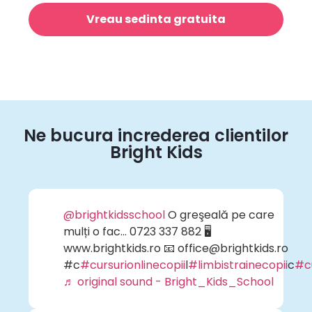
Vreau sedinta gratuita
Ne bucura increderea clientilor
Bright Kids
@brightkidsschool
O greşeală pe care
mulți o fac… 0723 337 882 🖥
www.brightkids.ro 📧 office@brightkids.ro
#c
#cursurionlinecopii
l
#limbistrainecopii
c
#cu
♬ original sound - Bright_Kids_School