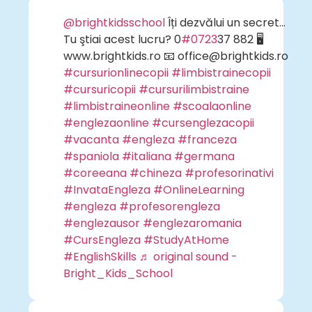
@brightkidsschool
Îți dezvălui un secret…
Tu ştiai acest lucru? 0
#0723
37 882 🖥
www.brightkids.ro 📧 office@brightkids.ro
#cursurionlinecopii
#limbistrainecopii
#cursuricopii
#cursurilimbistraine
#limbistraineonline
#scoalaonline
#englezaonline
#cursenglezacopii
#vacanta
#engleza
#franceza
#spaniola
#italiana
#germana
#coreeana
#chineza
#profesorinativi
#InvataEngleza
#OnlineLearning
#engleza
#profesorengleza
#englezausor
#englezaromania
#CursEngleza
#StudyAtHome
#EnglishSkills
♬ original sound -
Bright_Kids_School