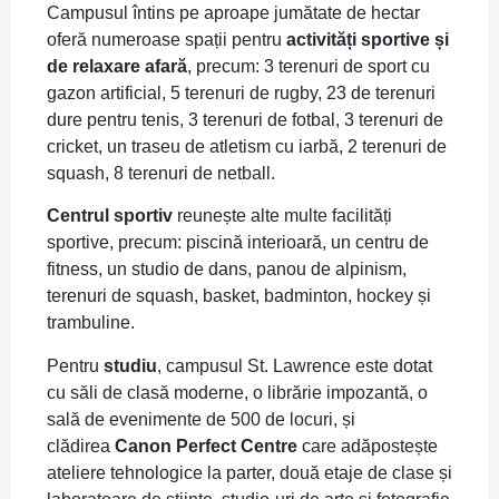
Campusul întins pe aproape jumătate de hectar
oferă numeroase spații pentru
activități sportive și
de relaxare afară
, precum: 3 terenuri de sport cu
gazon artificial, 5 terenuri de rugby, 23 de terenuri
dure pentru tenis, 3 terenuri de fotbal, 3 terenuri de
cricket, un traseu de atletism cu iarbă, 2 terenuri de
squash, 8 terenuri de netball.
Centrul sportiv
reunește alte multe facilități
sportive, precum: piscină interioară, un centru de
fitness, un studio de dans, panou de alpinism,
terenuri de squash, basket, badminton, hockey și
trambuline.
Pentru
studiu
, campusul St. Lawrence este dotat
cu săli de clasă moderne, o librărie impozantă, o
sală de evenimente de 500 de locuri, și
clădirea
Canon Perfect Centre
care adăpostește
ateliere tehnologice la parter, două etaje de clase și