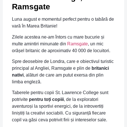
Ramsgate
Luna august e momentul perfect pentru o tabără de
vară în Marea Britanie!
Zilele acestea ne-am întors cu mare bucurie și
multe amintiri minunate din
Ramsgate
, un mic
orășel britanic de aproximativ 40 000 de locuitori.
Spre deosebire de Londra, care e obiectivul turistic
principal al Angliei, Ramsgate e plin de
britanici
nativi
, alături de care am putut exersa din plin
limba engleză.
Taberele pentru copii St. Lawrence College sunt
potrivite
pentru toți copiii
, de la exploratori
aventuroși la sportivi energici, de la introvertiți
liniștiți la creativi sociabili. Cu siguranță fiecare
copil va găsi ceva potrivit firii și intereselor sale.