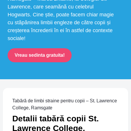
Lawrence, care seamănă cu celebrul
Hogwarts. Cine știe, poate facem chiar magie
cu stăpânirea limbii engleze de către copii și
creșterea încrederii în ei în astfel de contexte
sociale!
Vreau sedinta gratuita!
Tabără de limbi straine pentru copii – St. Lawrence
College, Ramsgate
Detalii tabără copii St.
Lawrence College,