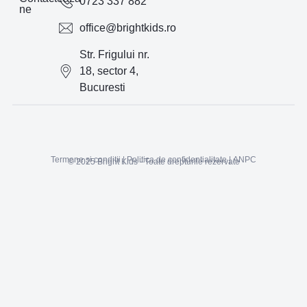
0723 337 882
ne
office@brightkids.ro
Str. Frigului nr.
18, sector 4,
Bucuresti
Termene și condiții
|
Politica de confidentialitate
|
ANPC
© 2025 Bright Kids - Toate drepturile rezervate