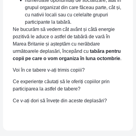
numeroase oportunități de socializare, atât în
grupul organizat din care făceau parte, cât și,
cu nativii locali sau cu celelalte grupuri
participante la tabără.
Ne bucurăm să vedem cât avânt și câtă energie
pozitivă le aduce o astfel de tabără de vară în
Marea Britanie și așteptăm cu nerăbdare
următoarele deplasări, începând cu
tabăra pentru
copii pe care o vom organiza în luna octombrie
.
Voi în ce tabere v-ați trimis copiii?
Ce experiențe căutați să le oferiți copiilor prin
participarea la astfel de tabere?
Ce v-ați dori să învețe din aceste deplasări?