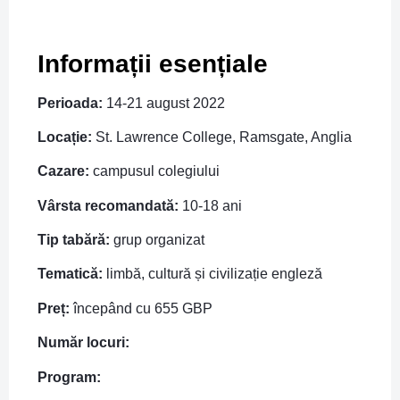
Informații esențiale
Perioada:
14-21 august 2022
Locație:
St. Lawrence College, Ramsgate, Anglia
Cazare:
campusul colegiului
Vârsta recomandată:
10-18 ani
Tip tabără:
grup organizat
Tematică:
limbă, cultură și civilizație engleză
Preț:
începând cu 655 GBP
Număr locuri:
Program: