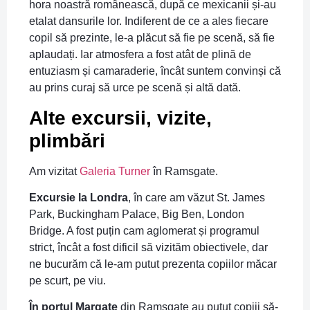
hora noastră românească, după ce mexicanii și-au
etalat dansurile lor. Indiferent de ce a ales fiecare
copil să prezinte, le-a plăcut să fie pe scenă, să fie
aplaudați. Iar atmosfera a fost atât de plină de
entuziasm și camaraderie, încât suntem convinși că
au prins curaj să urce pe scenă și altă dată.
Alte excursii, vizite,
plimbări
Am vizitat
Galeria Turner
în Ramsgate.
Excursie la Londra
, în care am văzut St. James
Park, Buckingham Palace, Big Ben, London
Bridge. A fost puțin cam aglomerat și programul
strict, încât a fost dificil să vizităm obiectivele, dar
ne bucurăm că le-am putut prezenta copiilor măcar
pe scurt, pe viu.
În portul Margate
din Ramsgate au putut copiii să-