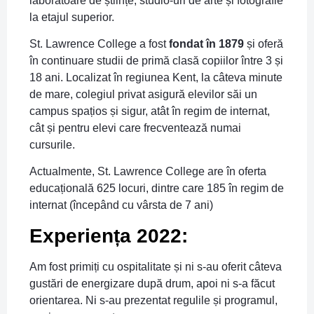
laboratoare de științe, studio-uri de arte și fotografie
la etajul superior.
St. Lawrence College a fost
fondat în 1879
și oferă
în continuare studii de primă clasă copiilor între 3 și
18 ani. Localizat în regiunea Kent, la câteva minute
de mare, colegiul privat asigură elevilor săi un
campus spațios și sigur, atât în regim de internat,
cât și pentru elevi care frecventează numai
cursurile.
Actualmente, St. Lawrence College are în oferta
educațională 625 locuri, dintre care 185 în regim de
internat (începând cu vârsta de 7 ani)
Experiența 2022:
Am fost primiți cu ospitalitate și ni s-au oferit câteva
gustări de energizare după drum, apoi ni s-a făcut
orientarea. Ni s-au prezentat regulile și programul,