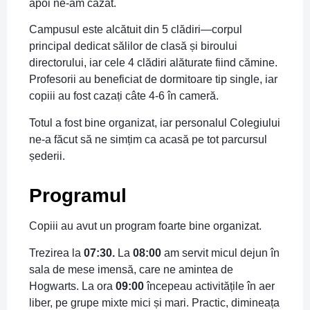
apoi ne-am cazat.
Campusul este alcătuit din 5 clădiri—corpul
principal dedicat sălilor de clasă și biroului
directorului, iar cele 4 clădiri alăturate fiind cămine.
Profesorii au beneficiat de dormitoare tip single, iar
copiii au fost cazați câte 4-6 în cameră.
Totul a fost bine organizat, iar personalul Colegiului
ne-a făcut să ne simțim ca acasă pe tot parcursul
șederii.
Programul
Copiii au avut un program foarte bine organizat.
Trezirea la
07:30.
La
08:00
am servit micul dejun în
sala de mese imensă, care ne amintea de
Hogwarts. La ora
09:00
începeau activitățile în aer
liber, pe grupe mixte mici și mari. Practic, dimineața