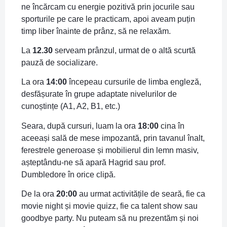
ne încărcam cu energie pozitivă prin jocurile sau
sporturile pe care le practicam, apoi aveam puțin
timp liber înainte de prânz, să ne relaxăm.
La
12.30
serveam prânzul, urmat de o altă scurtă
pauză de socializare.
La ora
14:00
începeau cursurile de limba engleză,
desfășurate în grupe adaptate nivelurilor de
cunoștințe (A1, A2, B1, etc.)
Seara, după cursuri, luam la ora
18:00
cina în
aceeași sală de mese impozantă, prin tavanul înalt,
ferestrele generoase și mobilierul din lemn masiv,
așteptându-ne să apară Hagrid sau prof.
Dumbledore în orice clipă.
De la ora
20:00
au urmat activitățile de seară, fie ca
movie night și movie quizz, fie ca talent show sau
goodbye party. Nu puteam să nu prezentăm și noi