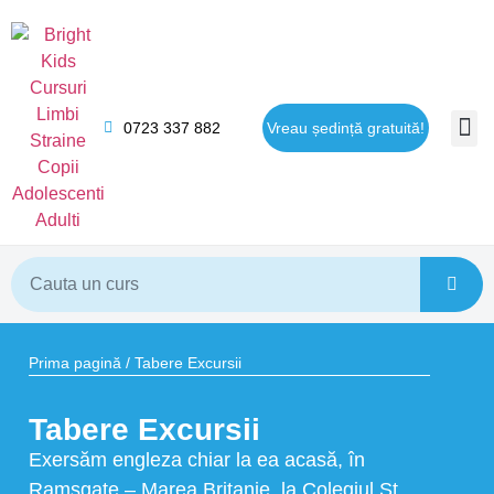
0723 337 882
Vreau ședință gratuită!
Opor
Prima pagină
/ Tabere Excursii
Tabere Excursii
Exersăm engleza chiar la ea acasă, în
Ramsgate – Marea Britanie, la Colegiul St.