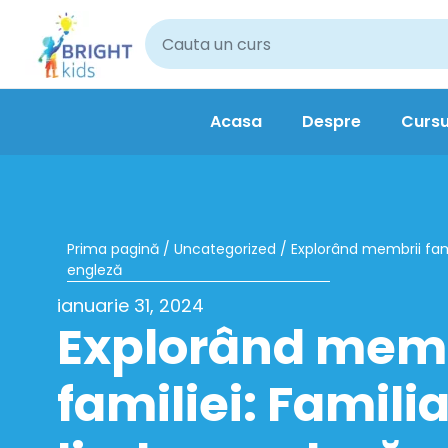
Acasa
Despre
Cursu
Prima pagină
/
Uncategorized
/ Explorând membrii fami
engleză
ianuarie 31, 2024
Explorând memb
familiei: Famili