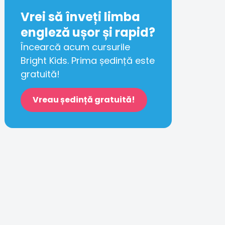
Vrei să înveți limba
engleză ușor și rapid?
Încearcă acum cursurile
Bright Kids. Prima ședință este
gratuită!
Vreau ședință gratuită!