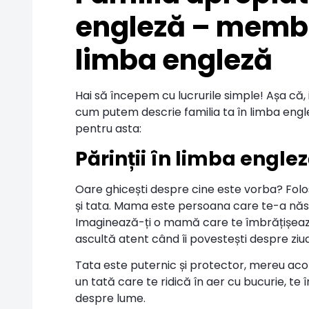
engleză – membri
limba engleză
Hai să începem cu lucrurile simple! Așa că, 
cum putem descrie familia ta în limba engle
pentru asta:
Părinții în limba englez
Oare ghicești despre cine este vorba? Folos
și tata. Mama este persoana care te-a născut
Imaginează-ți o mamă care te îmbrățișează 
ascultă atent când îi povestești despre ziu
Tata este puternic și protector, mereu acol
un tată care te ridică în aer cu bucurie, te
despre lume.