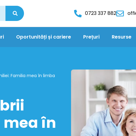
0723 337 882
off
ri
Oportunități și cariere
Prețuri
Resurse
liei: Familia mea în limba
rii
a mea în