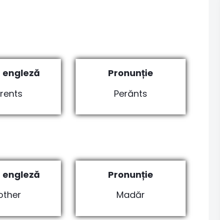
 engleză
Pronunție
rents
Perănts
 engleză
Pronunție
other
Madăr