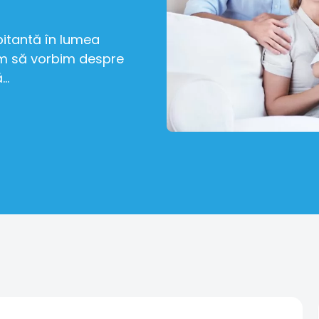
pitantă în lumea
um să vorbim despre
..