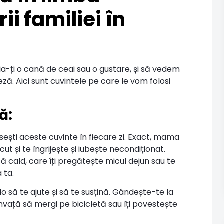
i familiei în
ia-ți o cană de ceai sau o gustare, și să vedem
ză. Aici sunt cuvintele pe care le vom folosi
ă:
ești aceste cuvinte în fiecare zi. Exact, mama
 și te îngrijește și iubește necondiționat.
cald, care îți pregătește micul dejun sau te
a ta.
o să te ajute și să te susțină. Gândește-te la
 învață să mergi pe bicicletă sau îți povestește