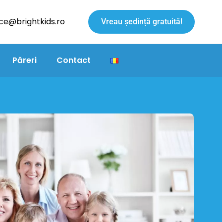
ice@brightkids.ro
Vreau ședință gratuită!
Păreri
Contact