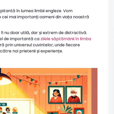
pitantă în lumea limbii engleze. Vom
cei mai importanți oameni din viața noastră
i nu doar utilă, dar și extrem de distractivă.
 fel de importantă ca
zilele săptămânii în limba
ă prin universul cuvintelor, unde fiecare
ătre noi prietenii și experiențe.