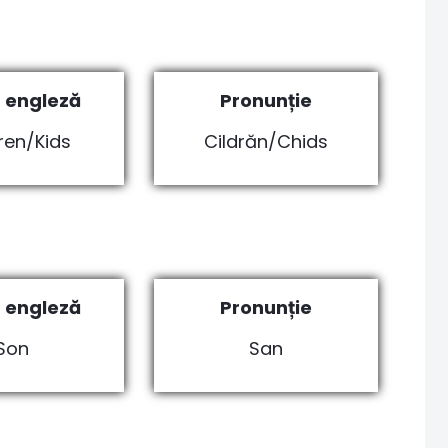
 engleză
Pronunție
ren/Kids
Cildrăn/Chids
 engleză
Pronunție
Son
San