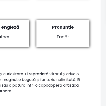
 engleză
Pronunție
ather
Fadăr
și curiozitate. Ei reprezintă viitorul și aduc o
imaginație bogată și fantezie nelimitată. Ei
ă sau o pătură într-o capodoperă artistică.
atoare.