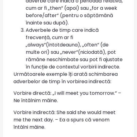
adverbe care indică o perioadă relativă,
cum ar fi „then” (apoi) sau „for a week
before/after” (pentru o săptămână
înainte sau după).
Adverbele de timp care indică
frecvență, cum ar fi
„always”(întotdeauna), „often” (de
multe ori) sau „never”(niciodată), pot
rămâne neschimbate sau pot fi ajustate
în funcție de contextul vorbirii indirecte.
Următoarele exemple îți arată schimbarea
adverbelor de timp în vorbirea indirectă:
Vorbire directă: „I will meet you tomorrow.” –
Ne întâlnim mâine.
Vorbire indirectă: She said she would meet
me the next day. – Ea a spurs că venom
întâlni mâine.