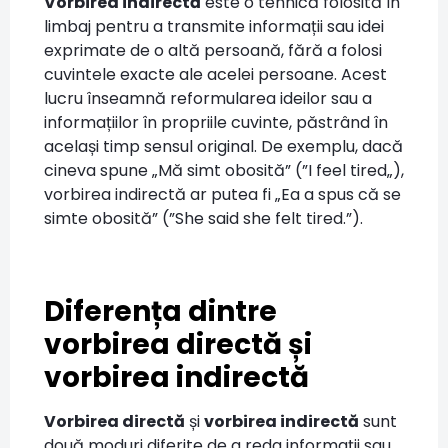
Vorbirea indirectă
este o tehnică folosită în
limbaj pentru a transmite informații sau idei
exprimate de o altă persoană, fără a folosi
cuvintele exacte ale acelei persoane. Acest
lucru înseamnă reformularea ideilor sau a
informațiilor în propriile cuvinte, păstrând în
același timp sensul original. De exemplu, dacă
cineva spune „Mă simt obosită” (”I feel tired„),
vorbirea indirectă ar putea fi „Ea a spus că se
simte obosită” (”She said she felt tired.”).
Diferența dintre
vorbirea directă și
vorbirea indirectă
Vorbirea directă
și
vorbirea indirectă
sunt
două moduri diferite de a reda informații sau