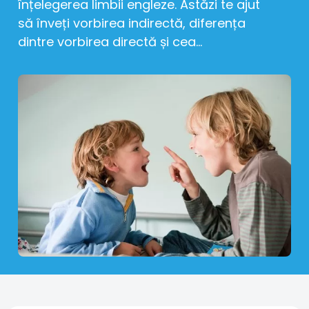
înțelegerea limbii engleze. Astăzi te ajut
să înveți vorbirea indirectă, diferența
dintre vorbirea directă și cea...