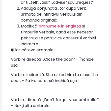
ar fi „tell”, „ask”, „advise” sau „request”.
Adaugă conjuncția „to” după verb,
urmată de infinitivul verbului din
comanda originală.
Modifică
pronumele în engleză
și
timpurile verbale, dacă este necesar,
pentru a se potrivi cu contextul vorbirii
indirecte.
Îți las câteva exemple:
Vorbire directă: „Close the door.” – Închide
ușa.
Vorbire indirectă: She asked him to close the
door. – Ea i-a cerut să închidă ușa.
Vorbire directă: „Don’t forget your umbrella.”
– Nu-ți uita umbrela.