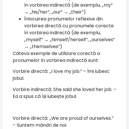
în vorbirea indirectă (de exemplu, „my”
→ „his/her”, „our” → „their”)
Înlocuirea pronumelor reflexive din
vorbirea directă cu pronumele corecte
în vorbirea indirectă (de exemplu,
„myself” → „himself/herself”, „ourselves”
→ „themselves”)
Câteva exemple de utilizare corectă a
pronumelor în vorbirea indirectă sunt:
Vorbire directă: „I love my job.” – Îmi iubesc
jobul.
Vorbire indirectă: She said she loved her job. –
Ea a spus că își iubește jobul.
Vorbire directă: „We are proud of ourselves.”
– Suntem mândri de noi.