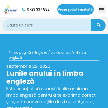
0723 337 882
Vreau ședință gratuită!
Oport
Prima pagină
/
Engleza
/ Lunile anului în limba
engleză
septembrie 22, 2023
Lunile anului în limba
engleză
Este esențial să cunoști lunile anului în
limba engleză pentru a te exprima corect
și ușor în conversațiile de zi cu zi. Așadar,