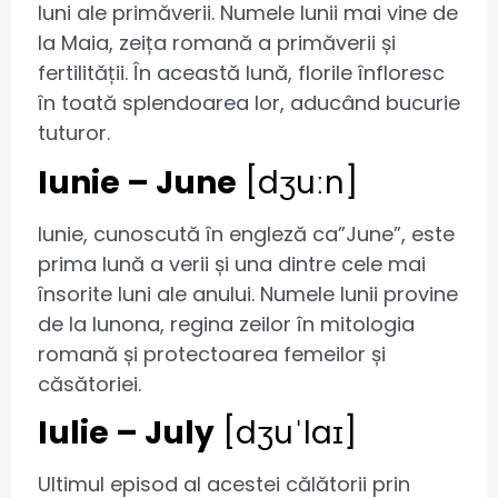
luni ale primăverii. Numele lunii mai vine de
la Maia, zeița romană a primăverii și
fertilității. În această lună, florile înfloresc
în toată splendoarea lor, aducând bucurie
tuturor.
Iunie – June
[dʒuːn]
Iunie, cunoscută în engleză ca”June”, este
prima lună a verii și una dintre cele mai
însorite luni ale anului. Numele lunii provine
de la Iunona, regina zeilor în mitologia
romană și protectoarea femeilor și
căsătoriei.
Iulie – July
[dʒuˈlaɪ]
Ultimul episod al acestei călătorii prin