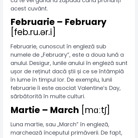
că te vei gândi la zăpadă când pronunți
acest cuvânt.
Februarie – February
[feb.ru.ər.i]
Februarie, cunoscut în engleză sub
numele de „February”, este a doua lună a
anului. Desigur, lunile anului în engleză sunt
ușor de reținut dacă știi și ce se întâmplă
în lume în timpul lor. De exemplu, lunii
februarie îi este asociat Valentine’s Day,
sărbătorită în multe culturi.
Martie – March
[mɑːtʃ]
Luna martie, sau „March” în engleză,
marchează începutul primăverii. De fapt,