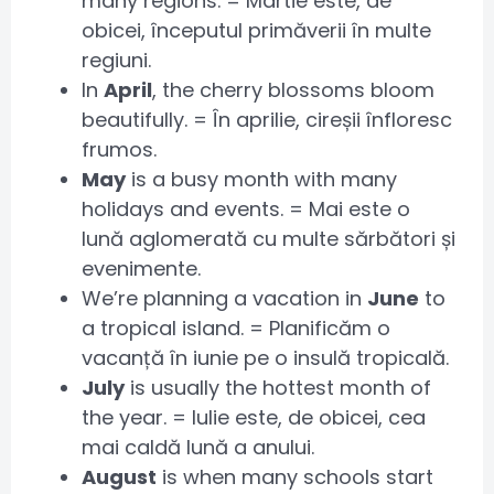
many regions. = Martie este, de
obicei, începutul primăverii în multe
regiuni.
In
April
, the cherry blossoms bloom
beautifully. = În aprilie, cireșii înfloresc
frumos.
May
is a busy month with many
holidays and events. = Mai este o
lună aglomerată cu multe sărbători și
evenimente.
We’re planning a vacation in
June
to
a tropical island. = Planificăm o
vacanță în iunie pe o insulă tropicală.
July
is usually the hottest month of
the year. = Iulie este, de obicei, cea
mai caldă lună a anului.
August
is when many schools start