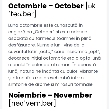
Octombrie – October
[ɒk
ˈtəʊ.bər]
Luna octombrie este cunoscută în
engleză ca „October” și este adesea
asociată cu farmecul toamnei în plină
desfășurare. Numele lunii vine de la
cuvântul latin „octo,” care înseamnă „opt”,
deoarece inițial octombrie era a opta lună
a anului în calendarul roman. În această
lună, natura ne încântă cu culori vibrante
și atmosfera se preschimbă într-o
simfonie de arome și mirosuri tomnale.
Noiembrie – November
[nəʊˈvem.bər]