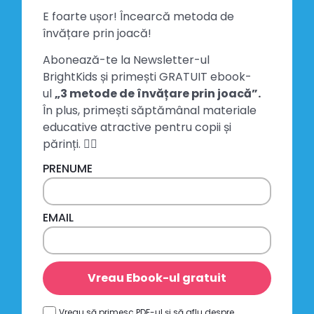
E foarte ușor! Încearcă metoda de
învățare prin joacă!
Abonează-te la Newsletter-ul
BrightKids și primești GRATUIT ebook-
ul
„3 metode de învățare prin joacă”.
În plus, primești săptămânal materiale
educative atractive pentru copii și
părinți. 👍🏻
PRENUME
EMAIL
Vreau Ebook-ul gratuit
Vreau să primesc PDF-ul și să aflu despre