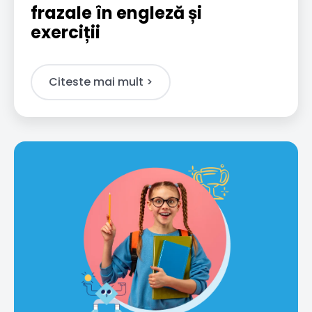
frazale în engleză și
exerciții
Citeste mai mult >​