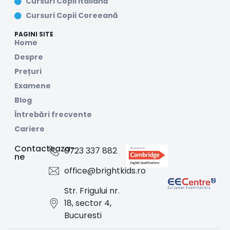
Cursuri Copii Italiană
Cursuri Copii Coreeană
PAGINI SITE
Home
Despre
Prețuri
Examene
Blog
Întrebări frecvente
Cariere
Contacteaza-
0723 337 882
ne
office@brightkids.ro
Str. Frigului nr.
18, sector 4,
Bucuresti