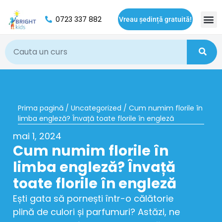
0723 337 882
Vreau ședință gratuită!
Oport
Prima pagină
/
Uncategorized
/ Cum numim florile în
limba engleză? Învață toate florile în engleză
mai 1, 2024
Cum numim florile în
limba engleză? Învață
toate florile în engleză
Ești gata să pornești într-o călătorie
plină de culori și parfumuri? Astăzi, ne