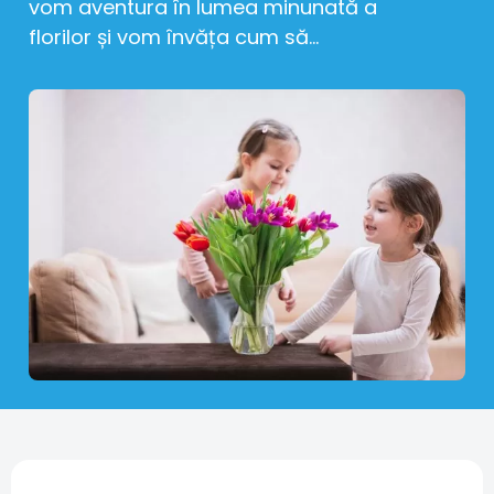
vom aventura în lumea minunată a
florilor și vom învăța cum să...