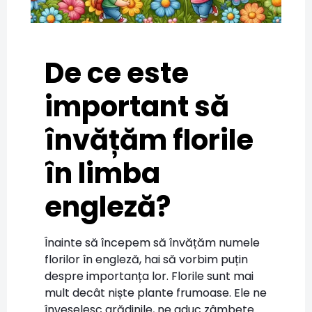
De ce este
important să
învățăm florile
în limba
engleză?
Înainte să începem să învățăm numele
florilor în engleză, hai să vorbim puțin
despre importanța lor. Florile sunt mai
mult decât niște plante frumoase. Ele ne
înveselesc grădinile, ne aduc zâmbete