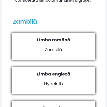
considerată simbolul frumuseții și grației.
Zambilă
Limba română
Zambilă
Limba engleză
Hyacinth