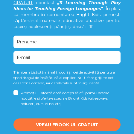
GRATUIT
ebook-ul
„
11 Learning Through Play
Ideas for Teaching Foreign Languages
”
. În plus,
ca membru în comunitatea Bright Kids, primești
săptămânal materiale educative atractive pentru
copii și adolescenți, părinți și dascăli. 👍🏻
Trimitem bisăptămânal trucuri și idei de activități pentru a
spori dragul de învățătură al copiilor. Nu-ți face griji, te poți
dezabona oricând, iar datele tale sunt în siguranță.
Promoții - Bifează dacă dorești să afli primul despre
noutățile și ofertele speciale Bright Kids (giveaways,
reduceri, cursuri noi etc)
VREAU EBOOK-UL GRATUIT