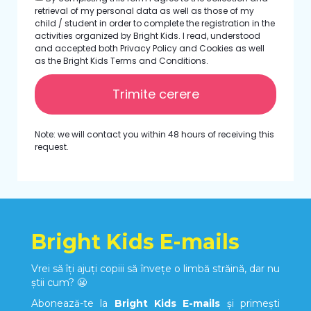
retrieval of my personal data as well as those of my
child / student in order to complete the registration in the
activities organized by Bright Kids. I read, understood
and accepted both Privacy Policy and Cookies as well
as the Bright Kids Terms and Conditions.
Trimite cerere
Note: we will contact you within 48 hours of receiving this
request.
Bright Kids E-mails
Vrei să îți ajuți copiii să învețe o limbă străină, dar nu
știi cum? 😬
Abonează-te la
Bright Kids E-mails
și primești