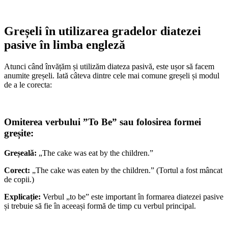
Greșeli în utilizarea gradelor diatezei
pasive în limba engleză
Atunci când învățăm și utilizăm diateza pasivă, este ușor să facem
anumite greșeli. Iată câteva dintre cele mai comune greșeli și modul
de a le corecta:
Omiterea verbului ”To Be” sau folosirea formei
greșite:
Greșeală:
„The cake was eat by the children.”
Corect:
„The cake was eaten by the children.” (Tortul a fost mâncat
de copii.)
Explicație:
Verbul „to be” este important în formarea diatezei pasive
și trebuie să fie în aceeași formă de timp cu verbul principal.