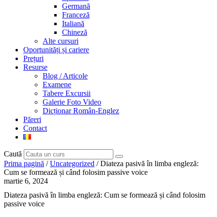
Germană
Franceză
Italiană
Chineză
Alte cursuri
Oportunități și cariere
Prețuri
Resurse
Blog / Articole
Examene
Tabere Excursii
Galerie Foto Video
Dicționar Român-Englez
Păreri
Contact
Caută
Prima pagină
/
Uncategorized
/ Diateza pasivă în limba engleză:
Cum se formează și când folosim passive voice
martie 6, 2024
Diateza pasivă în limba engleză: Cum se formează și când folosim
passive voice