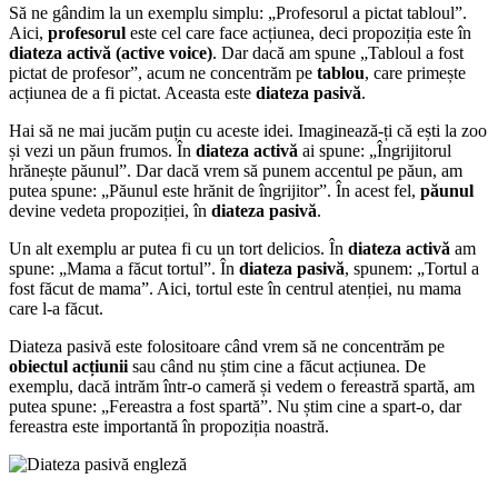
Să ne gândim la un exemplu simplu: „Profesorul a pictat tabloul”.
Aici,
profesorul
este cel care face acțiunea, deci propoziția este în
diateza activă (active voice)
. Dar dacă am spune „Tabloul a fost
pictat de profesor”, acum ne concentrăm pe
tablou
, care primește
acțiunea de a fi pictat. Aceasta este
diateza pasivă
.
Hai să ne mai jucăm puțin cu aceste idei. Imaginează-ți că ești la zoo
și vezi un păun frumos. În
diateza activă
ai spune: „Îngrijitorul
hrănește păunul”. Dar dacă vrem să punem accentul pe păun, am
putea spune: „Păunul este hrănit de îngrijitor”. În acest fel,
păunul
devine vedeta propoziției, în
diateza pasivă
.
Un alt exemplu ar putea fi cu un tort delicios. În
diateza activă
am
spune: „Mama a făcut tortul”. În
diateza pasivă
, spunem: „Tortul a
fost făcut de mama”. Aici, tortul este în centrul atenției, nu mama
care l-a făcut.
Diateza pasivă este folositoare când vrem să ne concentrăm pe
obiectul acțiunii
sau când nu știm cine a făcut acțiunea. De
exemplu, dacă intrăm într-o cameră și vedem o fereastră spartă, am
putea spune: „Fereastra a fost spartă”. Nu știm cine a spart-o, dar
fereastra este importantă în propoziția noastră.