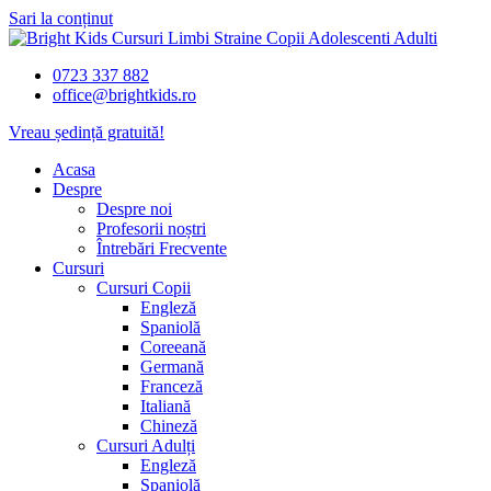
Sari la conținut
0723 337 882
office@brightkids.ro
Vreau ședință gratuită!
Acasa
Despre
Despre noi
Profesorii noștri
Întrebări Frecvente
Cursuri
Cursuri Copii
Engleză
Spaniolă
Coreeană
Germană
Franceză
Italiană
Chineză
Cursuri Adulți
Engleză
Spaniolă