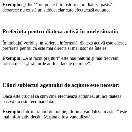
Exemplu:
„Plouă” nu poate fi transformat în diateza pasivă,
deoarece nu există un subiect clar care efectuează acțiunea.
Preferința pentru diateza activă în unele situații:
În limbajul vorbit și în scrierea informală, diateza activă este adesea
preferată pentru că este mai directă și mai ușor de înțeles.
Exemplu:
„Am făcut prăjituri” este mai natural și mai frecvent
folosit decât „Prăjiturile au fost făcute de mine”.
Când subiectul agentului de acțiune este necesar:
Dacă este crucial să știm cine efectuează acțiunea, atunci diateza
pasivă nu este recomandată.
Exemplu:
Într-un raport de poliție, „John a vandalizat mașina” este
mai informativ decât „Mașina a fost vandalizată”.