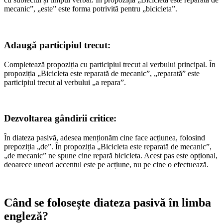
mecanic”, „este” este forma potrivită pentru „bicicleta”.
Adaugă participiul trecut
:
Completează propoziția cu participiul trecut al verbului principal. În
propoziția „Bicicleta este reparată de mecanic”, „reparată” este
participiul trecut al verbului „a repara”.
Dezvoltarea gândirii critice
:
În diateza pasivă, adesea menționăm cine face acțiunea, folosind
prepoziția „de”. În propoziția „Bicicleta este reparată de mecanic”,
„de mecanic” ne spune cine repară bicicleta. Acest pas este opțional,
deoarece uneori accentul este pe acțiune, nu pe cine o efectuează.
Când se folosește diateza pasivă în limba
engleză?