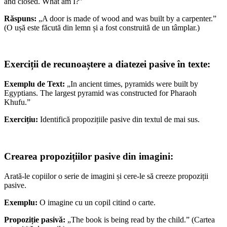
and closed. What am I?”
Răspuns:
„A door is made of wood and was built by a carpenter.”
(O ușă este făcută din lemn și a fost construită de un tâmplar.)
Exerciții de recunoaștere a diatezei pasive în texte:
Exemplu de Text:
„In ancient times, pyramids were built by
Egyptians. The largest pyramid was constructed for Pharaoh
Khufu.”
Exercițiu:
Identifică propozițiile pasive din textul de mai sus.
Crearea propozițiilor pasive din imagini:
Arată-le copiilor o serie de imagini și cere-le să creeze propoziții
pasive.
Exemplu:
O imagine cu un copil citind o carte.
Propoziție pasivă:
„The book is being read by the child.” (Cartea