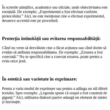
În scrierile științifice, academice sau oficiale, unde obiectivitatea este
esențială. De exemplu: „Experimentul a fost efectuat conform
protocolului.” Aici, nu este menționat cine a efectuat experimentul,
deoarece accentul este pe procedură.
Protecția intimității sau evitarea responsabilității:
Când nu vrem să dezvăluim cine a făcut acțiunea sau când dorim să
evităm să atribuim responsabilitatea. De exemplu: „Eroarea a fost
corectată.” Nu se specifică cine a corectat eroarea, poate pentru a
evita orice jenă.
În estetică sau varietate în exprimare:
Pentru a varia modul de exprimare sau pentru a adăuga un stil diferit
textului. Spre exemplu: „Legenda spune că orașul a fost construit de
giganți.” Aici, utilizarea diatezei pasive adaugă un element de mister
și fascinație.