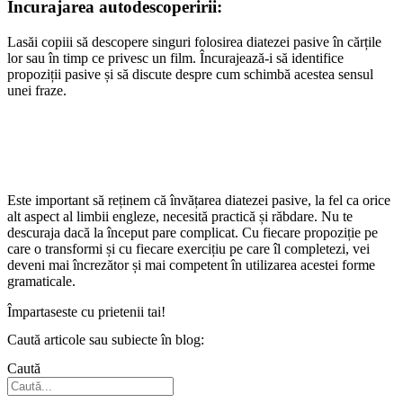
Încurajarea autodescoperirii:
Lasăi copiii să descopere singuri folosirea diatezei pasive în cărțile
lor sau în timp ce privesc un film. Încurajează-i să identifice
propoziții pasive și să discute despre cum schimbă acestea sensul
unei fraze.
Este important să reținem că învățarea diatezei pasive, la fel ca orice
alt aspect al limbii engleze, necesită practică și răbdare. Nu te
descuraja dacă la început pare complicat. Cu fiecare propoziție pe
care o transformi și cu fiecare exercițiu pe care îl completezi, vei
deveni mai încrezător și mai competent în utilizarea acestei forme
gramaticale.
Împartaseste cu prietenii tai!
Caută articole sau subiecte în blog:
Caută