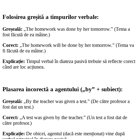
Folosirea greșită a timpurilor verbale:
Greșeală:
„The homework was done by her tomorrow.” (Tema a
fost făcută de ea mâine.)
Corect:
„The homework will be done by her tomorrow.” (Tema va
fi făcută de ea mâine.)
Explicație:
Timpul verbal în diateza pasivă trebuie să reflecte corect
când are loc acțiunea.
Plasarea incorectă a agentului („by” + subiect):
Greșeală:
„By the teacher was given a test.” (De către profesor a
fost dat un test.)
Corect:
„A test was given by the teacher.” (Un test a fost dat de
către profesor.)
Explicație:
De obicei, agentul (dacă este menționat) vine după