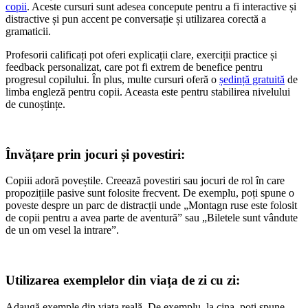
copii
. Aceste cursuri sunt adesea concepute pentru a fi interactive și
distractive și pun accent pe conversație și utilizarea corectă a
gramaticii.
Profesorii calificați pot oferi explicații clare, exerciții practice și
feedback personalizat, care pot fi extrem de benefice pentru
progresul copilului. În plus, multe cursuri oferă o
ședință gratuită
de
limba engleză pentru copii. Aceasta este pentru stabilirea nivelului
de cunoștințe.
Învățare prin jocuri și povestiri:
Copiii adoră poveștile. Creează povestiri sau jocuri de rol în care
propozițiile pasive sunt folosite frecvent. De exemplu, poți spune o
poveste despre un parc de distracții unde „Montagn ruse este folosit
de copii pentru a avea parte de aventură” sau „Biletele sunt vândute
de un om vesel la intrare”.
Utilizarea exemplelor din viața de zi cu zi:
Adaugă exemple din viața reală. De exemplu, la cina, poți spune