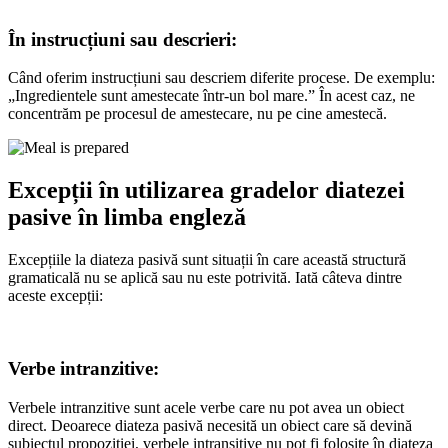
În instrucțiuni sau descrieri:
Când oferim instrucțiuni sau descriem diferite procese. De exemplu:
„Ingredientele sunt amestecate într-un bol mare.” În acest caz, ne
concentrăm pe procesul de amestecare, nu pe cine amestecă.
Excepții în utilizarea gradelor diatezei
pasive în limba engleză
Excepțiile la diateza pasivă sunt situații în care această structură
gramaticală nu se aplică sau nu este potrivită. Iată câteva dintre
aceste excepții:
Verbe intranzitive
:
Verbele intranzitive sunt acele verbe care nu pot avea un obiect
direct. Deoarece diateza pasivă necesită un obiect care să devină
subiectul propoziției, verbele intransitive nu pot fi folosite în diateza