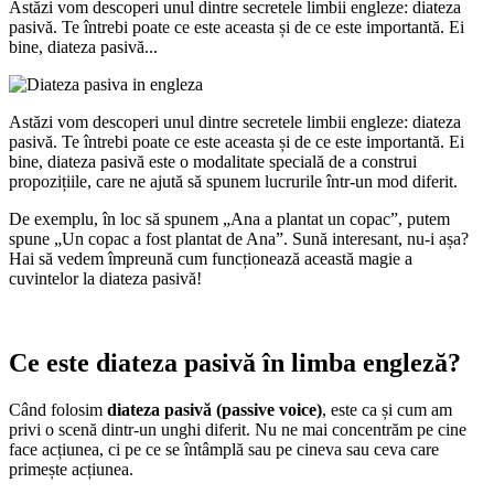
Astăzi vom descoperi unul dintre secretele limbii engleze: diateza
pasivă. Te întrebi poate ce este aceasta și de ce este importantă. Ei
bine, diateza pasivă...
Astăzi vom descoperi unul dintre secretele limbii engleze: diateza
pasivă. Te întrebi poate ce este aceasta și de ce este importantă. Ei
bine, diateza pasivă este o modalitate specială de a construi
propozițiile, care ne ajută să spunem lucrurile într-un mod diferit.
De exemplu, în loc să spunem „Ana a plantat un copac”, putem
spune „Un copac a fost plantat de Ana”. Sună interesant, nu-i așa?
Hai să vedem împreună cum funcționează această magie a
cuvintelor la diateza pasivă!
Ce este diateza pasivă în limba engleză?
Când folosim
diateza pasivă (passive voice)
, este ca și cum am
privi o scenă dintr-un unghi diferit. Nu ne mai concentrăm pe cine
face acțiunea, ci pe ce se întâmplă sau pe cineva sau ceva care
primește acțiunea.