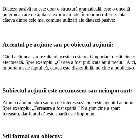
Diateza pasivă nu este doar o structură gramaticală, este o unealtă
puternică care ne ajută să exprimăm idei în moduri diferite. Iată
câteva dintre cele mai comune utilizări ale diatezei pasive:
Accentul pe acțiune sau pe obiectul acțiunii:
Când acțiunea sau rezultatul acesteia este mai important decât cine o
efectuează. Spre exemplu: „Cartea a fost publicată anul trecut.” Aici,
important este faptul că, cartea este disponibilă, nu cine a publicat-o.
Subiectul acțiunii este necunoscut sau neimportant
:
Atunci când nu știm sau nu ne interesează cine este agentul acțiunii.
Spre exemplu: „Fereastra a fost spartă.” Nu știm cine a spart
fereastra, dar faptul că este spartă este important.
Stil formal sau obiectiv
: