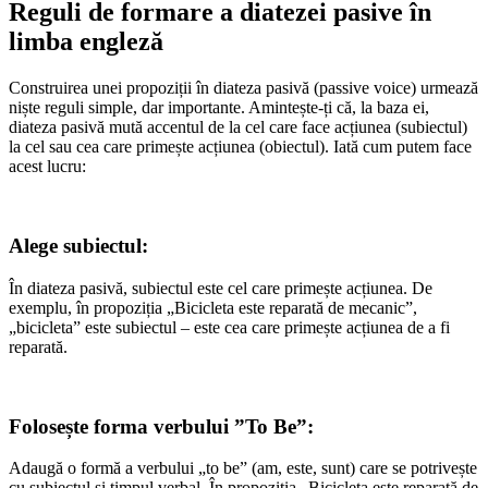
Reguli de formare a diatezei pasive în
limba engleză
Construirea unei propoziții în diateza pasivă (passive voice) urmează
niște reguli simple, dar importante. Amintește-ți că, la baza ei,
diateza pasivă mută accentul de la cel care face acțiunea (subiectul)
la cel sau cea care primește acțiunea (obiectul). Iată cum putem face
acest lucru:
Alege subiectul:
În diateza pasivă, subiectul este cel care primește acțiunea. De
exemplu, în propoziția „Bicicleta este reparată de mecanic”,
„bicicleta” este subiectul – este cea care primește acțiunea de a fi
reparată.
Folosește forma verbului ”To Be”
:
Adaugă o formă a verbului „to be” (am, este, sunt) care se potrivește
cu subiectul și timpul verbal. În propoziția „Bicicleta este reparată de