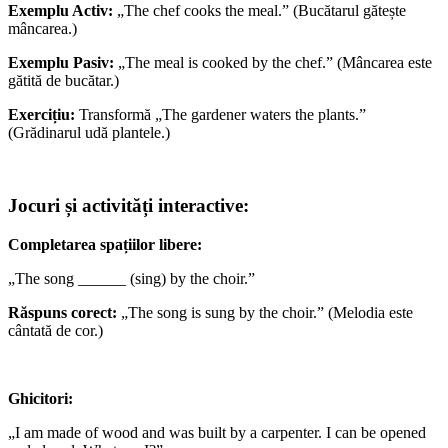
Exemplu Activ:
„The chef cooks the meal.” (Bucătarul gătește
mâncarea.)
Exemplu Pasiv:
„The meal is cooked by the chef.” (Mâncarea este
gătită de bucătar.)
Exercițiu:
Transformă „The gardener waters the plants.”
(Grădinarul udă plantele.)
Jocuri și activități interactive:
Completarea spațiilor libere:
„The song ______ (sing) by the choir.”
Răspuns corect:
„The song is sung by the choir.” (Melodia este
cântată de cor.)
Ghicitori:
„I am made of wood and was built by a carpenter. I can be opened