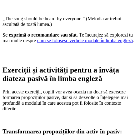
„The song should be heard by everyone.” (Melodia ar trebui
ascultată de toată lumea.)
Se exprimă o recomandare sau sfat.
Te încurajez să explorezi tu
mai multe despre
cum se folosesc verbele modale în limba engleză
.
Exerciții și activități pentru a învăța
diateza pasivă în limba engleză
Prin aceste exerciții, copiii vor avea ocazia nu doar să exerseze
formarea propozițiilor pasive, dar și să dezvolte o înțelegere mai
profundă a modului în care acestea pot fi folosite în contexte
diferite.
Transformarea propozițiilor din activ în pasiv: