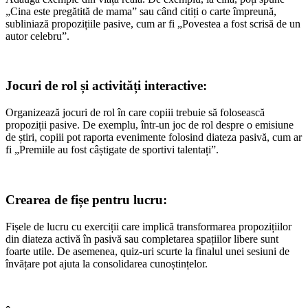
„Cina este pregătită de mama” sau când citiți o carte împreună,
subliniază propozițiile pasive, cum ar fi „Povestea a fost scrisă de un
autor celebru”.
Jocuri de rol și activități interactive:
Organizează jocuri de rol în care copiii trebuie să folosească
propoziții pasive. De exemplu, într-un joc de rol despre o emisiune
de știri, copiii pot raporta evenimente folosind diateza pasivă, cum ar
fi „Premiile au fost câștigate de sportivi talentați”.
Crearea de fișe pentru lucru:
Fișele de lucru cu exerciții care implică transformarea propozițiilor
din diateza activă în pasivă sau completarea spațiilor libere sunt
foarte utile. De asemenea, quiz-uri scurte la finalul unei sesiuni de
învățare pot ajuta la consolidarea cunoștințelor.