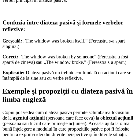
verbul principal în diateza pasivă.
Confuzia între diateza pasivă și formele verbelor
reflexive:
Greșeală:
„The window was broken itself.” (Fereastra s-a spart
singură.)
Corect:
„The window was broken by someone” (Fereastra a fost
spartă de cineva) sau „The window broke.” (Fereastra s-a spart.)
Explicație:
Diateza pasivă nu trebuie confundată cu acțiuni care se
întâmplă de la sine sau cu verbe reflexive.
Exemple și propoziții cu diateza pasivă în
limba engleză
Copiii pot vedea cum diateza pasivă permite schimbarea focusului
de la
agentul acțiunii
(persoana care face ceva) la
obiectul acțiunii
(persoana sau lucrul care primește acțiunea). Aceasta ajută la o mai
bună înțelegere a modului în care propozițiile pasive pot fi folosite
pentru a exprima idei din diferite perspective și în diferite situații.