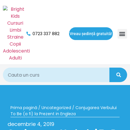
0723 337 882
Vreau ședință gratuită!
Oport
Prima pagină
/
Uncategorized
/ Conjugarea Verbului
To Be (a fi) la Prezent in Engleza
decembrie 4, 2019