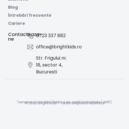
Blog
Întrebări frecvente
Cariere
Contacteaza-
0723 337 882
ne
office@brightkids.ro
Str. Frigului nr.
18, sector 4,
Bucuresti
Termene și condiții
|
Politica de confidentialitate
|
ANPC
© 2025 Bright Kids - Toate drepturile rezervate