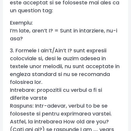
este acceptat si se foloseste mai ales ca
un question tag:
Exemplu:
I’m late, aren’t I? = Sunt in intarziere, nu-i
asa?
3. Formele I ain’t/Ain’t I? sunt expresii
colocviale si, desi le auzim adesea in
textele unor melodii, nu sunt acceptate in
engleza standard si nu se recomanda
folosirea lor.
Intrebare: propozitii cu verbul a fi si
diferite varste
Raspuns: Intr-adevar, verbul to be se
foloseste si pentru exprimarea varstei.
Astfel, la intrebarea How old are you?
(Cati ani ai?) se raspunde I am …. years