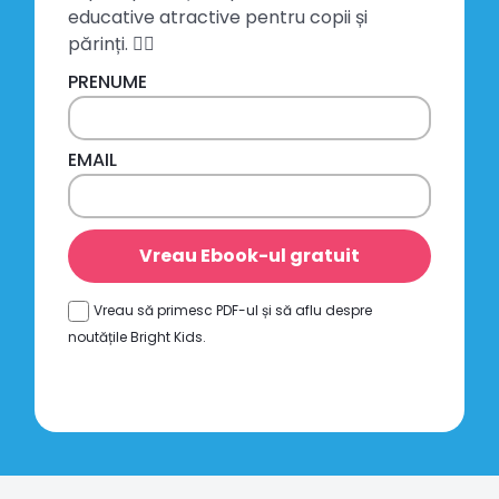
educative atractive pentru copii și
părinți. 👍🏻
PRENUME
EMAIL
Vreau Ebook-ul gratuit
Vreau să primesc PDF-ul și să aflu despre
noutățile Bright Kids.