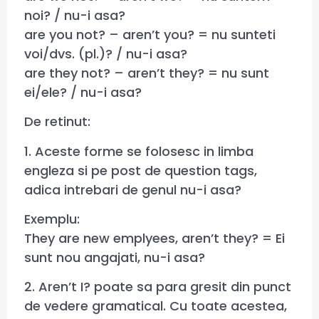
noi? / nu-i asa?
are you not? – aren’t you? = nu sunteti
voi/dvs. (pl.)? / nu-i asa?
are they not? – aren’t they? = nu sunt
ei/ele? / nu-i asa?
De retinut:
1. Aceste forme se folosesc in limba
engleza si pe post de question tags,
adica intrebari de genul nu-i asa?
Exemplu:
They are new emplyees, aren’t they? = Ei
sunt nou angajati, nu-i asa?
2. Aren’t I? poate sa para gresit din punct
de vedere gramatical. Cu toate acestea,