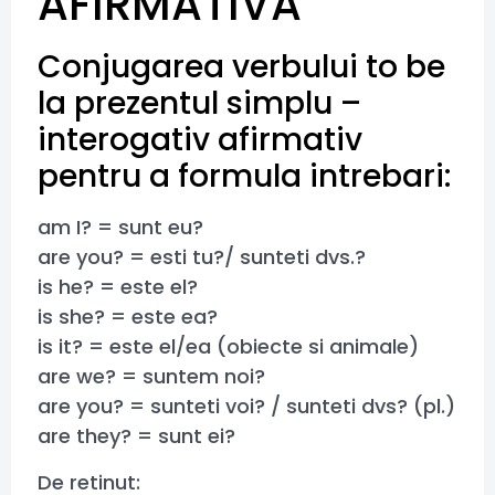
AFIRMATIVA
Conjugarea verbului to be
la prezentul simplu –
interogativ afirmativ
pentru a formula intrebari:
am I? = sunt eu?
are you? = esti tu?/ sunteti dvs.?
is he? = este el?
is she? = este ea?
is it? = este el/ea (obiecte si animale)
are we? = suntem noi?
are you? = sunteti voi? / sunteti dvs? (pl.)
are they? = sunt ei?
De retinut: