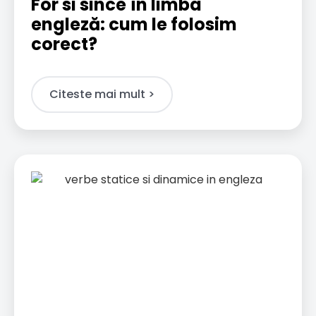
For si since în limba
engleză: cum le folosim
corect?
Citeste mai mult >​