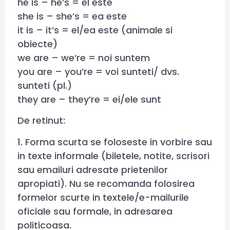
he is – he’s = el este
she is – she’s = ea este
it is – it’s = el/ea este (animale si
obiecte)
we are – we’re = noi suntem
you are – you’re = voi sunteti/ dvs.
sunteti (pl.)
they are – they’re = ei/ele sunt
De retinut:
1. Forma scurta se foloseste in vorbire sau
in texte informale (biletele, notite, scrisori
sau emailuri adresate prietenilor
apropiati). Nu se recomanda folosirea
formelor scurte in textele/e-mailurile
oficiale sau formale, in adresarea
politicoasa.